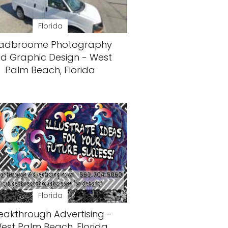
Florida
adbroome Photography
d Graphic Design - West
Palm Beach, Florida
Florida
eakthrough Advertising -
est Palm Beach, Florida