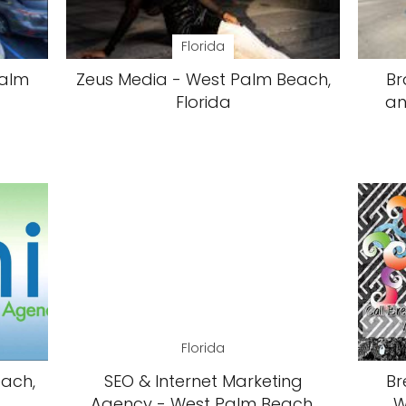
Florida
Palm
Zeus Media - West Palm Beach,
Br
Florida
an
Florida
each,
SEO & Internet Marketing
Br
Agency - West Palm Beach,
W