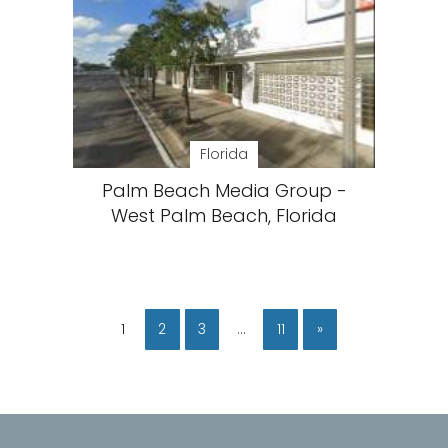
Florida
Palm Beach Media Group -
West Palm Beach, Florida
1
2
3
…
11
»