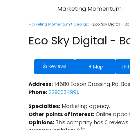
Marketing Momentum
Marketing Momentum
Georgia
Eco Sky Digital - B
Eco Sky Digital - 
👍 Reviews
📌 Map
ℹ️ I
Address:
14680 Eason Crossing Rd, Bost
Phone:
2293034991
.
Specialties:
Marketing agency.
Other points of interest:
Online appoi
Opinions:
This company has 0 reviews 