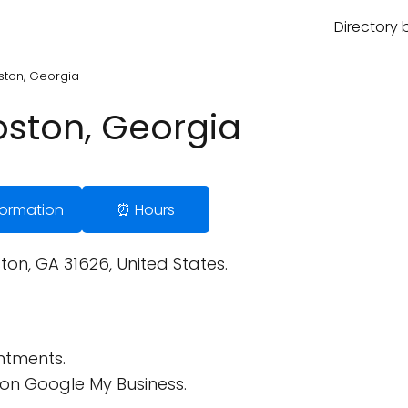
Directory 
oston, Georgia
Boston, Georgia
nformation
⏰ Hours
on, GA 31626, United States.
ntments.
on Google My Business.