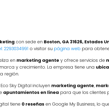
keting
con sede en
Boston, GA 31626, Estados U
el: 2293034991
o visitar su
página web
para obtene
aliza en
marketing agente
y ofrece servicios de
m
 marca y crecimiento. La empresa tiene una
ubica
a región.
Eco Sky Digital incluyen
marketing agente
,
marke
ce
apuntamientos en línea
para que los clientes
ital tiene
0 reseñas
en Google My Business, lo qu