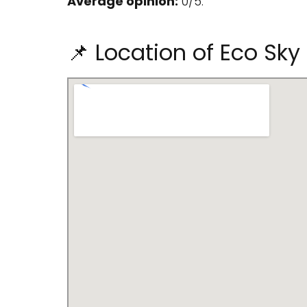
Average opinion:
0/5.
📌 Location of Eco Sky 