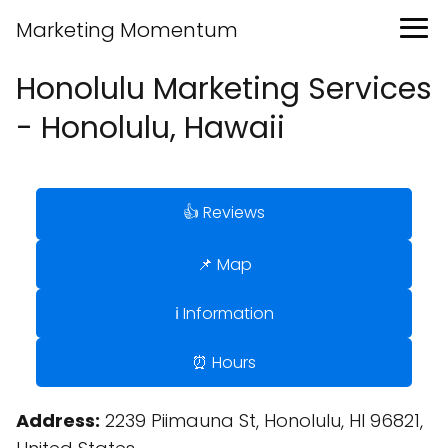
Marketing Momentum
Honolulu Marketing Services
- Honolulu, Hawaii
👍 Reviews
📌 Map
ℹ️ Information
⏰ Hours
Address:
2239 Piimauna St, Honolulu, HI 96821,