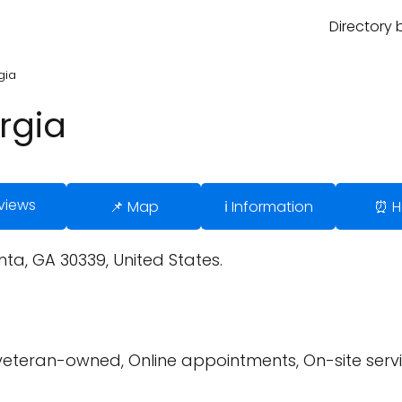
Directory 
gia
rgia
views
📌 Map
ℹ️ Information
⏰ H
ta, GA 30339, United States.
 veteran-owned, Online appointments, On-site serv