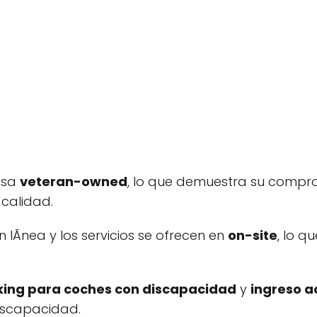
esa
veteran-owned
, lo que demuestra su compr
 calidad.
lÃ­nea y los servicios se ofrecen en
on-site
, lo q
king para coches con discapacidad
y
ingreso a
discapacidad.