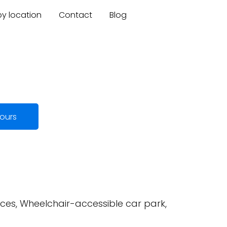
by location
Contact
Blog
ours
ices, Wheelchair-accessible car park,