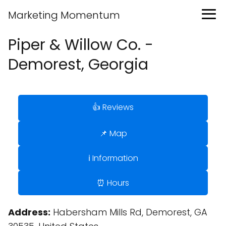
Marketing Momentum
Piper & Willow Co. -
Demorest, Georgia
👍 Reviews
📌 Map
ℹ️ Information
⏰ Hours
Address:
Habersham Mills Rd, Demorest, GA