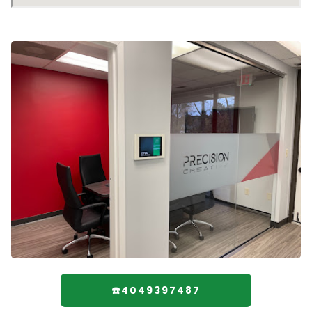
☎️4049397487