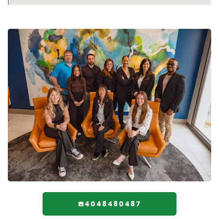
☎️4048480487